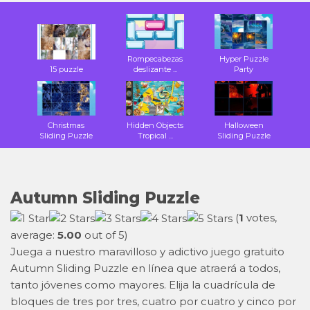
Rompecabezas
Hyper Puzzle
15 puzzle
deslizante ...
Party
Christmas
Hidden Objects
Halloween
Sliding Puzzle
Tropical ...
Sliding Puzzle
Autumn Sliding Puzzle
(
1
votes,
average:
5.00
out of 5)
Juega a nuestro maravilloso y adictivo juego gratuito
Autumn Sliding Puzzle en línea que atraerá a todos,
tanto jóvenes como mayores. Elija la cuadrícula de
bloques de tres por tres, cuatro por cuatro y cinco por