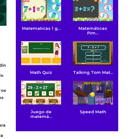
Matematicas 1 g...
Matemáticas
Pim...
Math Quiz
Talking Tom Mat...
ín
os
Juego de
Speed Math
matemá...
ra