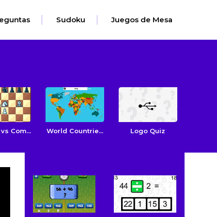
eguntas
Sudoku
Juegos de Mesa
vs Com...
World Countrie...
Logo Quiz