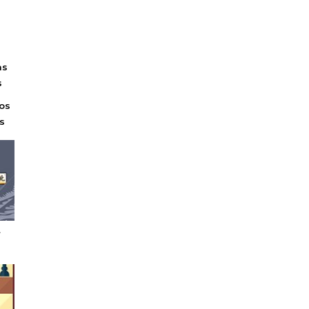
s
s
L