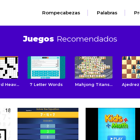
Rompecabezas
Palabras
Pr
Juegos
Recomendados
d Heav...
7 Letter Words
Mahjong Titans...
Ajedrez 