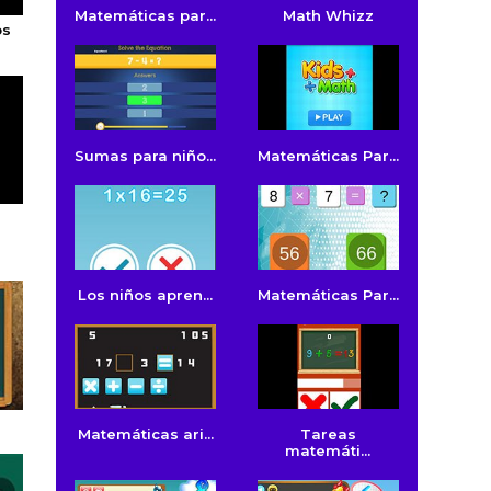
Matemáticas par...
Math Whizz
os
Sumas para niño...
Matemáticas Par...
Los niños apren...
Matemáticas Par...
Matemáticas ari...
Tareas
matemáti...