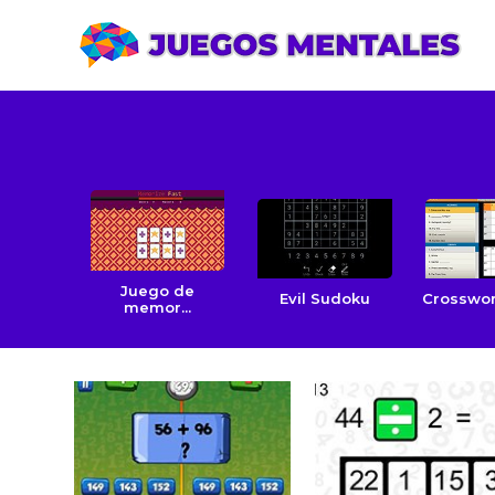
Juego de
Evil Sudoku
Crosswor
memor...