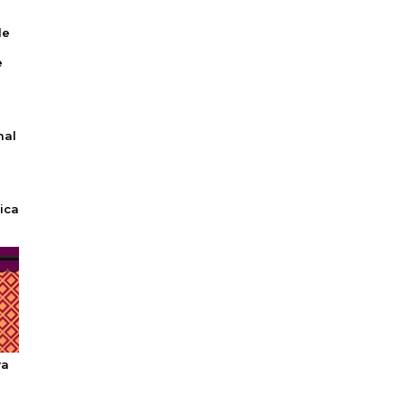
e
mal
ica
ra