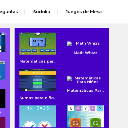
eguntas
Sudoku
Juegos de Mesa
Math Whizz
s
Matemáticas par...
Matemáticas Par...
Sumas para niño...
e