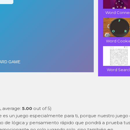
Word Conne
Word Cooki
Word Searc
, average:
5.00
out of 5)
ste es un juego especialmente para ti, porque nuestro juego
go de lógica y pensamiento rápido que pondrá a prueba tu
 emocionante no solo jugando solo, sino también en