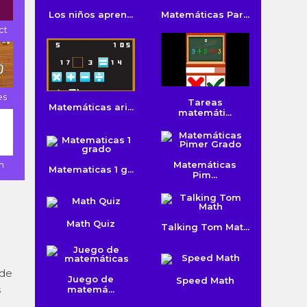
Los niños apren...
Matemáticas Par...
ct
es
Tareas
Matemáticas ari...
matemáti...
Matemáticas
h
Matematicas 1 g...
Pim...
Math Quiz
Talking Tom Mat...
 de
Juego de
Speed Math
s
matemá...