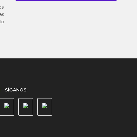
es
as
lo
SÍGANOS