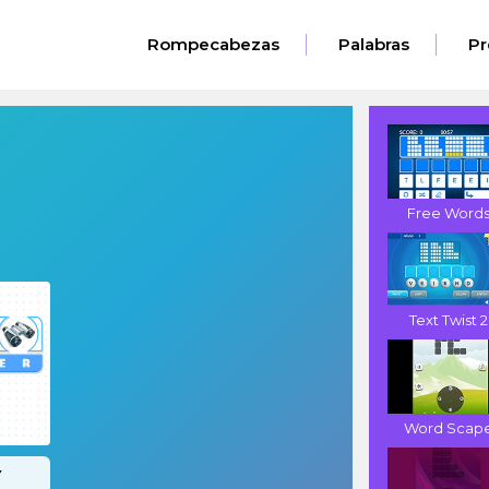
Rompecabezas
Palabras
Pr
Free Word
Text Twist 2
Word Scap