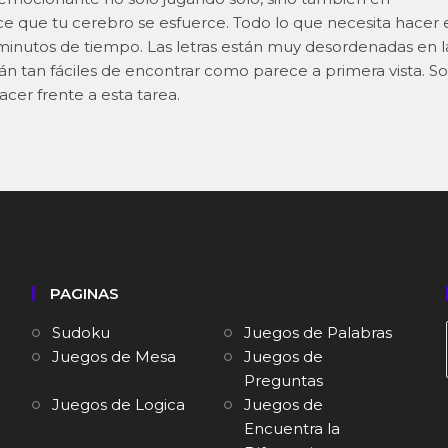
e que tu cerebro se esfuerce. Todo lo que necesita hacer 
minutos de tiempo. Las letras están muy desordenadas en l
án tan fáciles de encontrar como parece a primera vista. So
cer frente a esta tarea.
PAGINAS
Sudoku
Juegos de Palabras
Juegos de Mesa
Juegos de
Preguntas
Juegos de Logica
Juegos de
Encuentra la