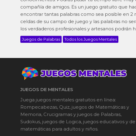
compañía de amigos. Es un juego gratuito que hac
encontrar tantas palabras como sea posible en 2 
celdas de su campo de juego y las palabras no ser
los verdaderos profesionales y artesanos podrán ha
Juegos de Palabras
Todos los Juegos Mentales
JUEGOS DE MENTALES
Juega juegos mentales gratuitos en línea:
Rompecabezas, Quiz, juegos de Matemáticas y
Memoria, Crucigramas y juegos de Palabras,
Sudokus, juegos de Logica, juegos educativos y de
matemáticas para adultos y niños.