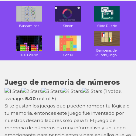
Buscaminas
Simon
Slide Puzzle
Banderas del
1010 Deluxe
Get 10
Mundo juego...
Juego de memoria de números
(
1
votes,
average:
5.00
out of 5)
Si te gustan los juegos que pueden romper tu lógica o
tu memoria, entonces este juego fue inventado por
nuestros desarrolladores solo para ti. El juego de
memoria de números es muy informativo y un juego
emocionante para principiantes y para aquellos que ya