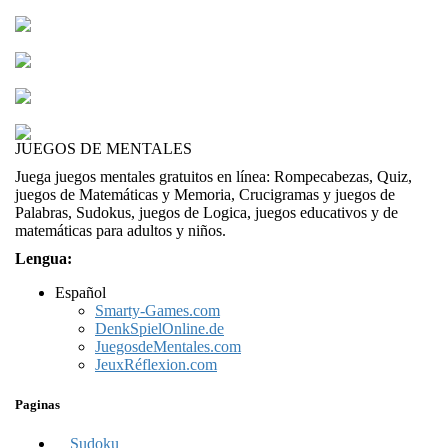
Math Quiz
Talking Tom Mat...
Juego de matemá...
Speed Math
JUEGOS DE MENTALES
Juega juegos mentales gratuitos en línea: Rompecabezas, Quiz,
juegos de Matemáticas y Memoria, Crucigramas y juegos de
Palabras, Sudokus, juegos de Logica, juegos educativos y de
matemáticas para adultos y niños.
Lengua:
Español
Smarty-Games.com
DenkSpielOnline.de
JuegosdeMentales.com
JeuxRéflexion.com
Paginas
Sudoku