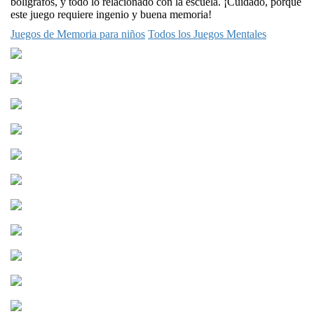
bolígrafos, y todo lo relacionado con la escuela. ¡Cuidado, porque
este juego requiere ingenio y buena memoria!
Juegos de Memoria para niños
Todos los Juegos Mentales
Matemáticas par...
Math Whizz
Sumas para niño...
Matemáticas Par...
Los niños apren...
Matemáticas Par...
Matemáticas ari...
Tareas matemáti...
Matematicas 1 g...
Matemáticas Pim...