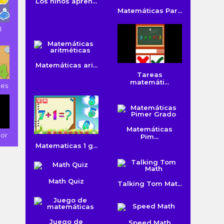
Los niños apren...
Matemáticas Par...
l
Matemáticas ari...
Tareas
matemáti...
es
Matemáticas
lor
Pim...
Matematicas 1 g...
Math Quiz
Talking Tom Mat...
Juego de
Speed Math