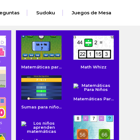
eguntas
Sudoku
Juegos de Mesa
s
Matemáticas par...
Math Whizz
Matemáticas Par...
Sumas para niño...
s
.