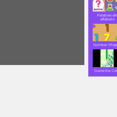
Palabras de
alfabeto
Number Shap
Guess the Co