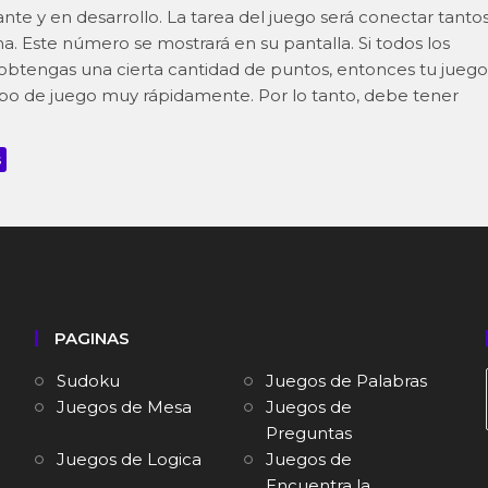
nte y en desarrollo. La tarea del juego será conectar tanto
 Este número se mostrará en su pantalla. Si todos los
btengas una cierta cantidad de puntos, entonces tu juego
o de juego muy rápidamente. Por lo tanto, debe tener
s
PAGINAS
Sudoku
Juegos de Palabras
Juegos de Mesa
Juegos de
Preguntas
Juegos de Logica
Juegos de
Encuentra la