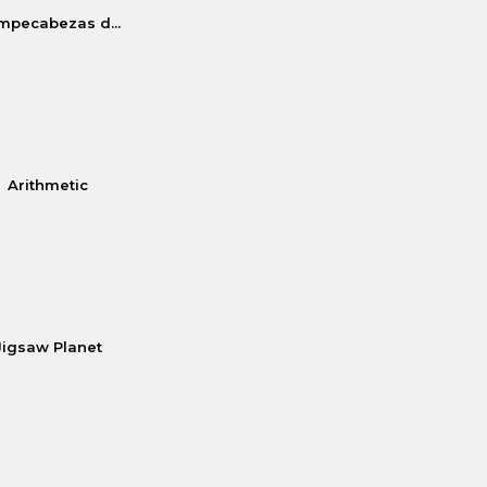
mpecabezas d...
Arithmetic
Jigsaw Planet