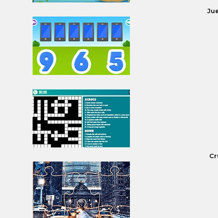
Ju
Cr