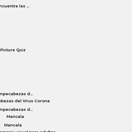
ncuentra las ...
Picture Quiz
mpecabezas d...
mpecabezas d...
Mancala