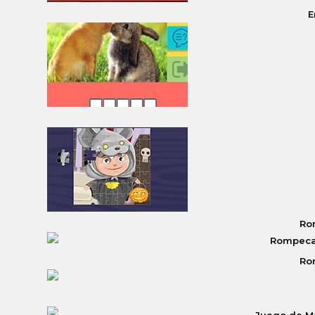
E
Ro
Ro