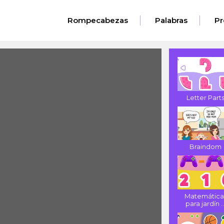
Rompecabezas
Palabras
Pr
Letter Part
Braindom
Matemática
para jardín ..