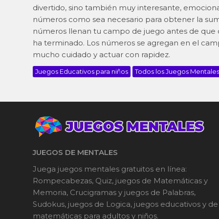
divertido, sino también muy interesante, emociona
números como sea necesario para obtener la suma.
números llenan tu campo de juego antes de que o
ha terminado. Los números se agregan en el camp
mucho cuidado y actuar con rapidez.
Juegos Educativos para niños
Todos los Juegos Mentale
JUEGOS DE MENTALES
Juega juegos mentales gratuitos en línea:
Rompecabezas, Quiz, juegos de Matemáticas y
Memoria, Crucigramas y juegos de Palabras,
Sudokus, juegos de Logica, juegos educativos y de
matemáticas para adultos y niños.