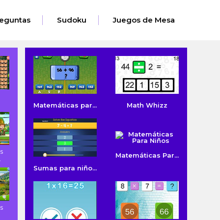
eguntas
Sudoku
Juegos de Mesa
Matemáticas par...
Math Whizz
s
Matemáticas Par...
.
Sumas para niño...
s
.