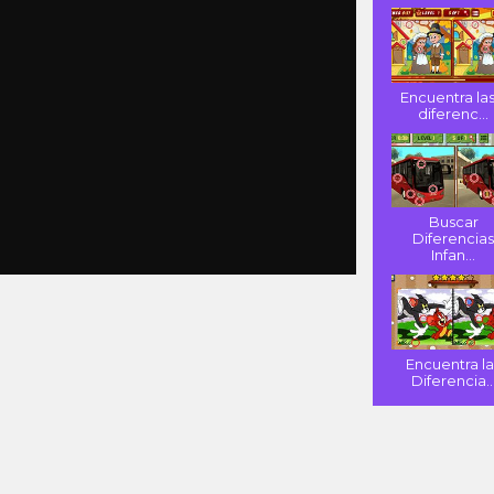
Encuentra las
diferenc...
Buscar
Diferencia
Infan...
Encuentra la
Diferencia..