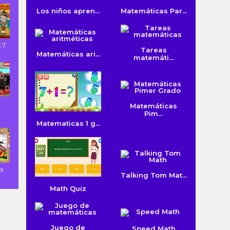
Los niños apren...
Matemáticas Par...
 7
Tareas
Matemáticas ari...
matemáti...
Matemáticas
s
Pim...
Matematicas 1 g...
s
Talking Tom Mat...
.
Math Quiz
Juego de
Speed Math