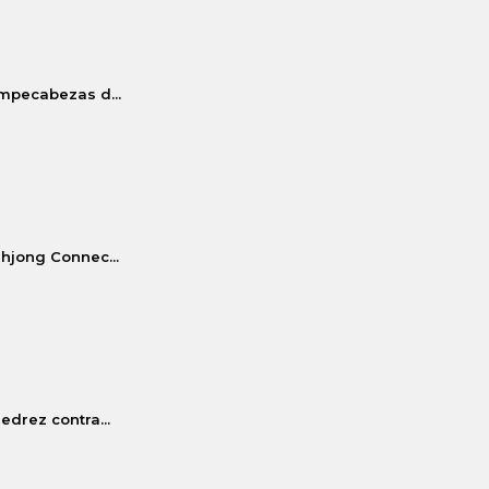
mpecabezas d...
hjong Connec...
jedrez contra...