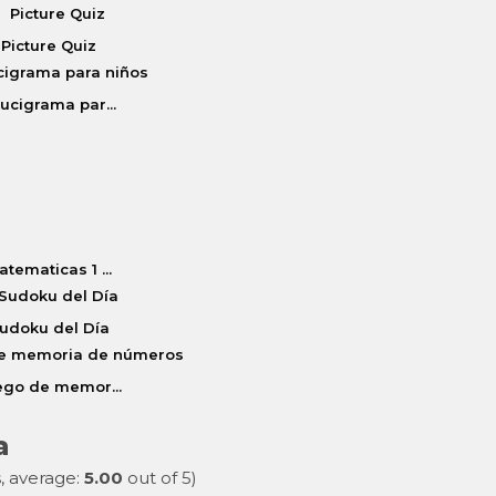
Picture Quiz
ucigrama par...
atematicas 1 ...
udoku del Día
ego de memor...
a
, average:
5.00
out of 5)