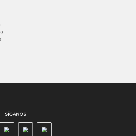
s
la
a
SÍGANOS