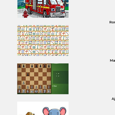
Ro
Ma
A