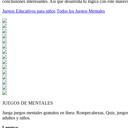
conclusiones interesantes. Así que desarrolla tu lógica con este mara
Juegos Educativos para niños
Todos los Juegos Mentales
Matemáticas par...
Math Whizz
Sumas para niño...
Matemáticas Par...
Los niños apren...
Matemáticas Pa
Matemáticas ari...
Tareas matemáti...
Matematicas 1 g...
Matemáticas Pim...
Math Quiz
Talking Tom Mat...
Juego de matemá...
Speed Math
JUEGOS DE MENTALES
Juega juegos mentales gratuitos en línea: Rompecabezas, Quiz, juego
adultos y niños.
Lengua: