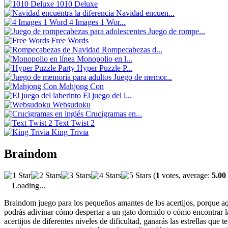
1010 Deluxe
Navidad encuen...
4 Images 1 Wor...
Juego de rompe...
Free Words
Rompecabezas d...
Monopolio en l...
Hyper Puzzle P...
Juego de memor...
Mahjong Con
El juego del l...
Websudoku
Crucigramas en...
Text Twist 2
King Trivia
Braindom
(
1
votes, average:
5.00
Loading...
Braindom juego para los pequeños amantes de los acertijos, porque aq
podrás adivinar cómo despertar a un gato dormido o cómo encontrar la
acertijos de diferentes niveles de dificultad, ganarás las estrellas qu