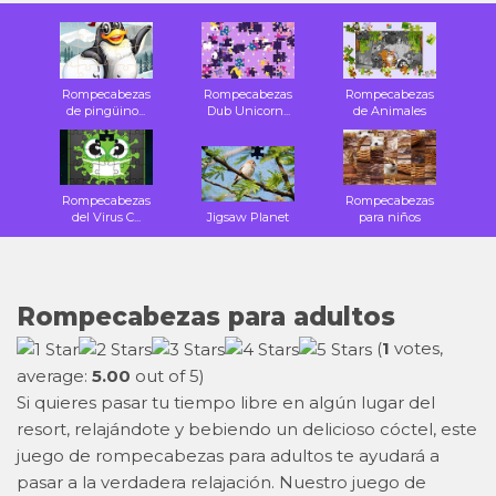
Rompecabezas
Rompecabezas
Rompecabezas
de pingüino...
Dub Unicorn...
de Animales
Rompecabezas
Rompecabezas
del Virus C...
Jigsaw Planet
para niños
Rompecabezas para adultos
(
1
votes,
average:
5.00
out of 5)
Si quieres pasar tu tiempo libre en algún lugar del
resort, relajándote y bebiendo un delicioso cóctel, este
juego de rompecabezas para adultos te ayudará a
pasar a la verdadera relajación. Nuestro juego de