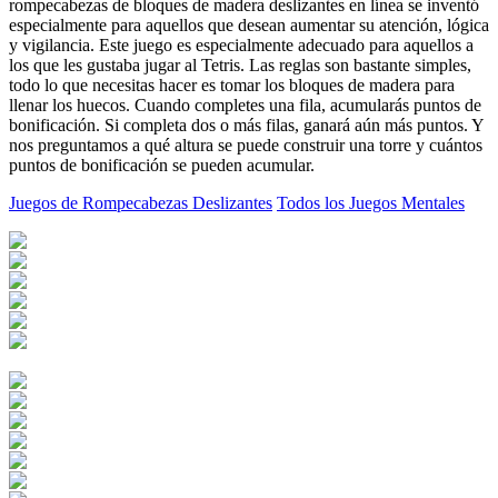
rompecabezas de bloques de madera deslizantes en línea se inventó
especialmente para aquellos que desean aumentar su atención, lógica
y vigilancia. Este juego es especialmente adecuado para aquellos a
los que les gustaba jugar al Tetris. Las reglas son bastante simples,
todo lo que necesitas hacer es tomar los bloques de madera para
llenar los huecos. Cuando completes una fila, acumularás puntos de
bonificación. Si completa dos o más filas, ganará aún más puntos. Y
nos preguntamos a qué altura se puede construir una torre y cuántos
puntos de bonificación se pueden acumular.
Juegos de Rompecabezas Deslizantes
Todos los Juegos Mentales
Matemáticas par...
Math Whizz
Sumas para niño...
Matemáticas Par...
Los niños apren...
Matemáticas
Par...
Matemáticas ari...
Tareas matemáti...
Matematicas 1 g...
Matemáticas Pim...
Math Quiz
Talking Tom Mat...