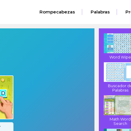
Rompecabezas
Palabras
Pr
Word Wip
Buscador d
Palabras
Math Word
Search