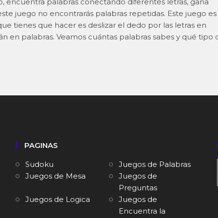
o, encuentra palabras conectando diferentes letras, gana
 este juego no encontrarás palabras repetidas. Este juego es
ue tienes que hacer es deslizar el dedo por las letras en
arán en palabras. Veamos cuántas palabras sabes y qué tipo 
PAGINAS
Sudoku
Juegos de Palabras
Juegos de Mesa
Juegos de
Preguntas
Juegos de Logica
Juegos de
Encuentra la