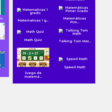
ds
Matemáticas
Matematicas 1 g...
Pim...
Math Quiz
Talking Tom Mat...
Speed Math
Juego de
matemá...