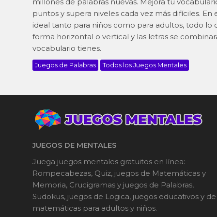
millones de palabras nuevas. Mejora tu vocabulari
puntos y supera niveles cada vez más difíciles. En
ideal tanto para niños como para adultos, todo lo q
forma horizontal o vertical y las letras se combin
vocabulario tienes.
Juegos de Palabras
Todos los Juegos Mentales
JUEGOS DE MENTALES
Juega juegos mentales gratuitos en línea:
Rompecabezas, Quiz, juegos de Matemáticas y
Memoria, Crucigramas y juegos de Palabras,
Sudokus, juegos de Logica, juegos educativos y de
matemáticas para adultos y niños.