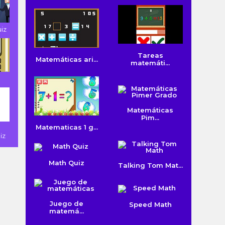
uiz
Tareas
Matemáticas ari...
matemáti...
Matemáticas
Pim...
Matematicas 1 g...
iz
Math Quiz
Talking Tom Mat...
Juego de
Speed Math
matemá...