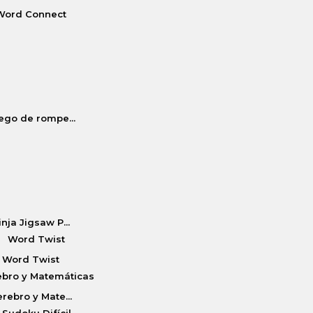
Word Connect
ego de rompe...
inja Jigsaw P...
Word Twist
rebro y Mate...