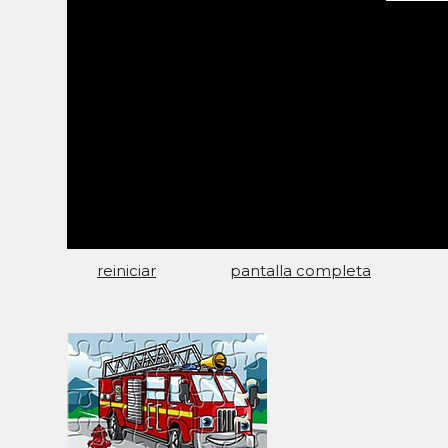
reiniciar
pantalla completa