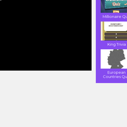
Millionaire Q
King Trivia
European
Countries Qu