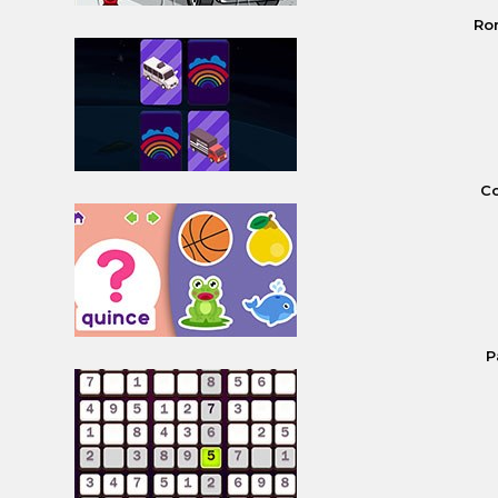
Ro
Co
P