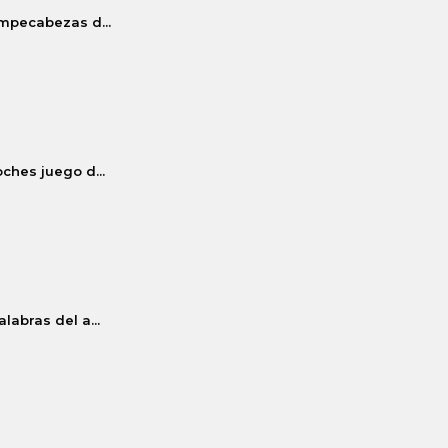
mpecabezas d...
ches juego d...
alabras del a...