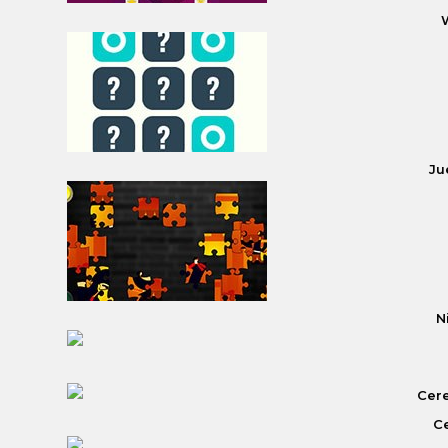
Ju
N
Ce