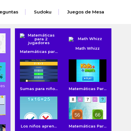
eguntas
Sudoku
Juegos de Mesa
Math Whizz
Matemáticas par...
ies
Sumas para niño...
Matemáticas Par...
Los niños apren...
Matemáticas Par...